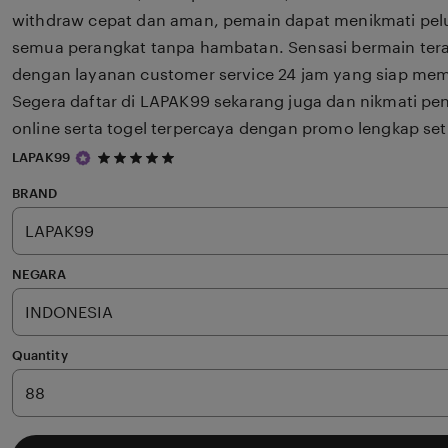
withdraw cepat dan aman, pemain dapat menikmati pelu
semua perangkat tanpa hambatan. Sensasi bermain teras
dengan layanan customer service 24 jam yang siap mem
Segera daftar di LAPAK99 sekarang juga dan nikmati pe
online serta togel terpercaya dengan promo lengkap seti
5
LAPAK99
out
of
BRAND
5
stars
NEGARA
Quantity