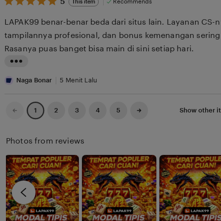
t
5
Recommends
This item
out
w
i
of
LAPAK99 benar-benar beda dari situs lain. Layanan CS-n
5
b
n
stars
tampilannya profesional, dan bonus kemenangan sering
y
g
Rasanya puas banget bisa main di sini setiap hari.
D
r
a
e
L
d
v
i
Naga Bonar
5 Menit Lalu
a
i
s
n
e
t
Previous
Next
2
3
4
5
Show other i
1
page
page
g
w
i
b
n
Photos from reviews
y
g
M
r
a
e
w
v
a
i
r
e