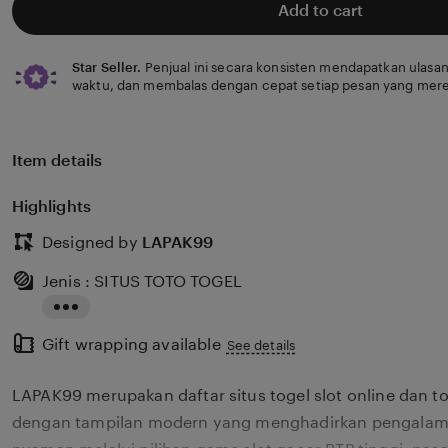
Add to cart
Star Seller.
Penjual ini secara konsisten mendapatkan ulasan
waktu, dan membalas dengan cepat setiap pesan yang mere
Item details
Highlights
Designed by
LAPAK99
Jenis : SITUS TOTO TOGEL
Read
Gift wrapping available
the
See details
full
LAPAK99 merupakan daftar situs togel slot online dan to
description
dengan tampilan modern yang menghadirkan pengalama