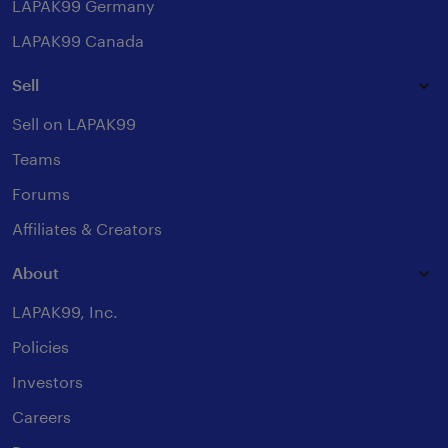
LAPAK99 Germany
LAPAK99 Canada
Sell
Sell on LAPAK99
Teams
Forums
Affiliates & Creators
About
LAPAK99, Inc.
Policies
Investors
Careers