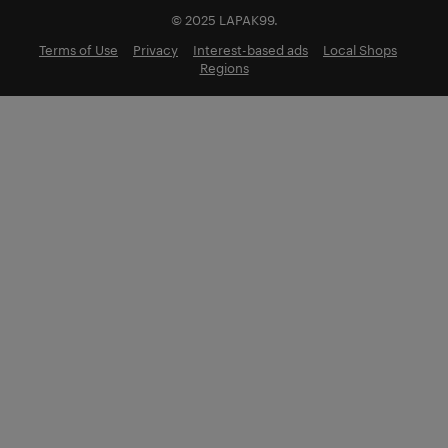
© 2025 LAPAK99.
Terms of Use
Privacy
Interest-based ads
Local Shops
Regions