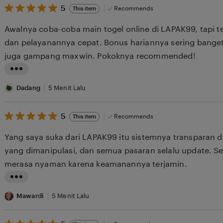
5
t
5
Recommends
This item
out
i
of
Awalnya coba-coba main togel online di LAPAK99, tapi 
5
n
stars
dan pelayanannya cepat. Bonus hariannya sering banget
g
juga gampang maxwin. Pokoknya recommended!
r
e
L
v
i
Dadang
5 Menit Lalu
i
s
e
5
t
5
Recommends
This item
out
w
i
of
Yang saya suka dari LAPAK99 itu sistemnya transparan dan
5
b
n
stars
yang dimanipulasi, dan semua pasaran selalu update. S
y
g
merasa nyaman karena keamanannya terjamin.
D
r
a
e
L
d
v
i
Mawardi
5 Menit Lalu
o
i
s
e
5