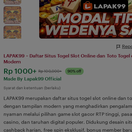
Repo
LAPAK99 ~ Daftar Situs Togel Slot Online dan Toto Toge
Modern
Harga:
Rp 1000+
Normal:
Rp 100,000+
90% off
Made By Lapak99 Official
Syarat dan ketentuan (berlaku)
LAPAK99 merupakan daftar situs togel slot online dan to
dengan tampilan modern yang menghadirkan pengalama
nyaman melalui pilihan game slot gacor RTP tinggi, pasa
casino, dan taruhan digital populer. Didukung desain si
cashback harian, free spin eksklusif, bonus member baru